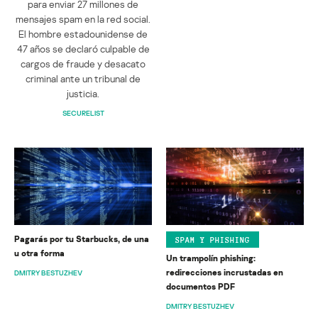
para enviar 27 millones de
mensajes spam en la red social.
El hombre estadounidense de
47 años se declaró culpable de
cargos de fraude y desacato
criminal ante un tribunal de
justicia.
SECURELIST
Pagarás por tu Starbucks, de una
SPAM Y PHISHING
u otra forma
Un trampolín phishing:
redirecciones incrustadas en
DMITRY BESTUZHEV
documentos PDF
DMITRY BESTUZHEV