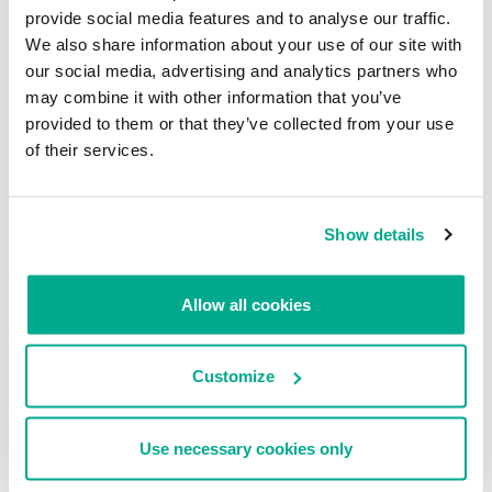
provide social media features and to analyse our traffic.
We also share information about your use of our site with
NOTICIAS
our social media, advertising and analytics partners who
INFORMES SOBRE APT
may combine it with other information that you’ve
Mozilla parcha una vulnerabilidad
Los ataques de Darkhotel en 2015
de Firefox que se estaba
provided to them or that they’ve collected from your use
explotando en la red
of their services.
GREAT
SECURELIST
Show details
Allow all cookies
INCIDENTES
NOTICIAS
Customize
La prisa por obtener Windows 10
Investigadores desarrollan el
infecta PCs con un troyano espía
primer gusano de firmware para
Mac
Use necessary cookies only
DMITRY BESTUZHEV
SECURELIST