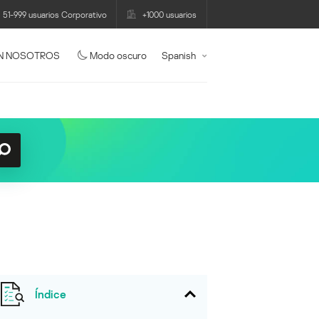
51-999 usuarios Corporativo
+1000 usuarios
N NOSOTROS
Modo oscuro
Spanish
Índice