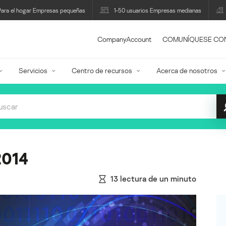
Para el hogar Empresas pequeñas
1-50 usuarios Empresas medianas
CompanyAccount
COMUNÍQUESE CO
Servicios
Centro de recursos
Acerca de nosotros
2014
13
lectura de un minuto