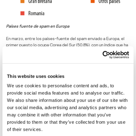
Países fuente de spam en Europa
En marzo, entre los países-fuente del spam enviado a Europa, el
primer puesto lo ocupa Corea del Sur (50,8%), con un índice que ha
crecido en un 1,2% desde el mes pasado. Le siguen EE.UU. (7,6%).
La cantidad de spam enviado desde este país se ha reducido en un
1,4%. El tercer puesto lo ocupa Taiwán, desde donde se envió el 6%
del spam, un 0,5% menos que en febrero.
This website uses cookies
En el cuarto puesto sigue estando Rusia (4,2%), cuyo índice bajó en
We use cookies to personalise content and ads, to
un 0,8 en comparación con febrero.
provide social media features and to analyse our traffic.
We also share information about your use of our site with
Según los resultados de marzo se ha observado una reducción de
our social media, advertising and analytics partners who
la cantidad de spam enviado desde China (2,9%), Ucrania (1,8%) y
Alemania (0,7%), en un 1%, 0,5% y 0,7% respectivamente. Al mismo
may combine it with other information that you’ve
tiempo se ha registrado un aumento de los índices en Vietnam
provided to them or that they’ve collected from your use
(2,7%), India (2,7%) e Inglaterra (1,8%), que cierra el TOP 10.
of their services.