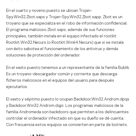
En el cuarto y noveno puesto se ubican Trojan-
Spy.Win32.Zbot.saps y Trojan-Spy.Win32.Zbot.sapp. Zbot es un
troyano que se especializa en el robo de información confidencial.
El programa malicioso Zbot.saps, además de sus funciones
principales, también instala en el equipo infectado el rootkit
Rootkit.Win32.Necurs (o Rootkit.Win64.Necurs) que si se instala
con éxito sabotea el funcionamiento de los antivirus y demás
soluciones de protección del ordenador.
En el sexto puesto tenemos a un representante de la familia Bublik.
Es un troyano-descargador común y corriente que descarga
ficheros maliciosos en el equipos del usuario para después
ejecutarlos.
El sexto y séptimo puesto lo ocupan Backdoor.Win32.Androm.dpqs
y Backdoor.Win32.Androm.dqpi. Los programas maliciosos de la
familia Andromeda son backdoors que permiten a los delincuentes
controlar el ordenador infectado sin que su dueño se dé cuenta.
Con frecuencia estos equipos se convierten en parte de botnets.