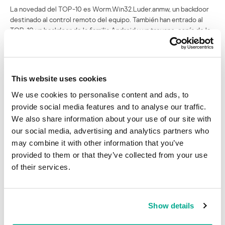
La novedad del TOP-10 es Worm.Win32.Luder.anmw, un backdoor
destinado al control remoto del equipo. También han entrado al
TOP-10 un backdoor de la familia Android y un troyano-espía de la
familia Tepfer, programas ya conocidos en los meses anteriores de
este año.
This website uses cookies
We use cookies to personalise content and ads, to
provide social media features and to analyse our traffic.
We also share information about your use of our site with
our social media, advertising and analytics partners who
may combine it with other information that you’ve
provided to them or that they’ve collected from your use
of their services.
Distribución de reacciones del antivirus de correo según países
Show details
En mayo EE.UU. sigue estando en el primer lugar por la cantidad de