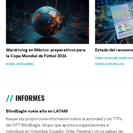
Wardriving en México: preparativos para
Estado del ransomw
la Copa Mundial de Fútbol 2026
FABIO ASSOLINI
MARC RI
ISABEL MANJARREZ
DARYA GORODILOVA
INFORMES
BlindEagle vuela alto en LATAM
Kaspersky proporciona información sobre la actividad y los TTPs
del APT BlindEagle. Grupo que apunta a organizaciones e
individuos en Colombia, Ecuador, Chile, Panamá y otros países de