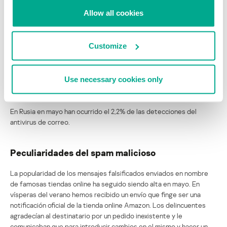
detecciones del antivirus de correo. En comparación con abril, su
Allow all cookies
índice ha crecido en un 1,8% y alcanzado el 14,2%. En un 1,2% ha
bajado el índice de Alemania (9,5%), pero este país ha conservado
el segundo puesto de la estadística. El tercer puesto lo ocupa
Customize
Inglaterra con un 6,1%.
En lugar de China y Rusia, que el mes pasado ocupaban los tres
Use necessary cookies only
últimos puestos del TOP-10, este mes tenemos a Hong-Kong
(2,9%) y Canadá (2,5%).
En Rusia en mayo han ocurrido el 2,2% de las detecciones del
antivirus de correo.
Peculiaridades del spam malicioso
La popularidad de los mensajes falsificados enviados en nombre
de famosas tiendas online ha seguido siendo alta en mayo. En
vísperas del verano hemos recibido un envío que finge ser una
notificación oficial de la tienda online Amazon. Los delincuentes
agradecían al destinatario por un pedido inexistente y le
comunicaban que para introducir cambios en el mismo y hacer un