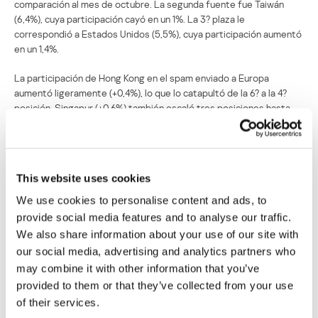
comparación al mes de octubre. La segunda fuente fue Taiwán
(6,4%), cuya participación cayó en un 1%. La 3? plaza le
correspondió a Estados Unidos (5,5%), cuya participación aumentó
en un 1,4%.
La participación de Hong Kong en el spam enviado a Europa
aumentó ligeramente (+0,4%), lo que lo catapultó de la 6? a la 4?
posición. Singapur (+0,6%) también escaló tres posiciones hasta
quedarse en la 8?.
Por el contrario, la participación de Rusia en el spam total recibido
en Europa (2,5%) cayó en un 2,7%, lo que le valió dejar la 3? posición
This website uses cookies
y descender a la 5?. De igual manera, la participación de Ucrania
(2,3%) cayó en un 1,2%, lo que colocó a este país en el 7? lugar.
We use cookies to personalise content and ads, to
Kazajistán (-0,6%) e Italia (-0,8%) abandonaron el Top 10.
provide social media features and to analyse our traffic.
We also share information about your use of our site with
El 10? lugar de la lista en noviembre le correspondió a Rumania
our social media, advertising and analytics partners who
(1,3%). La contribución de Rumania al spam total recibido en Europa
may combine it with other information that you’ve
tuvo una leve baja (-0,1%).
provided to them or that they’ve collected from your use
of their services.