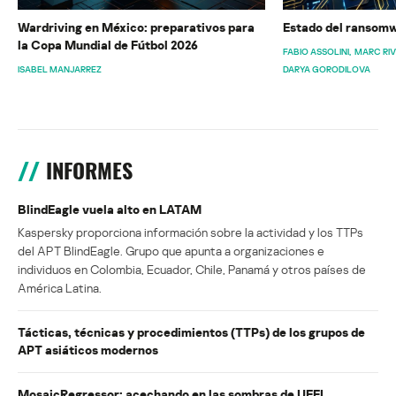
Wardriving en México: preparativos para
Estado del ransomw
la Copa Mundial de Fútbol 2026
FABIO ASSOLINI
MARC RI
ISABEL MANJARREZ
DARYA GORODILOVA
INFORMES
BlindEagle vuela alto en LATAM
Kaspersky proporciona información sobre la actividad y los TTPs
del APT BlindEagle. Grupo que apunta a organizaciones e
individuos en Colombia, Ecuador, Chile, Panamá y otros países de
América Latina.
Tácticas, técnicas y procedimientos (TTPs) de los grupos de
APT asiáticos modernos
MosaicRegressor: acechando en las sombras de UEFI