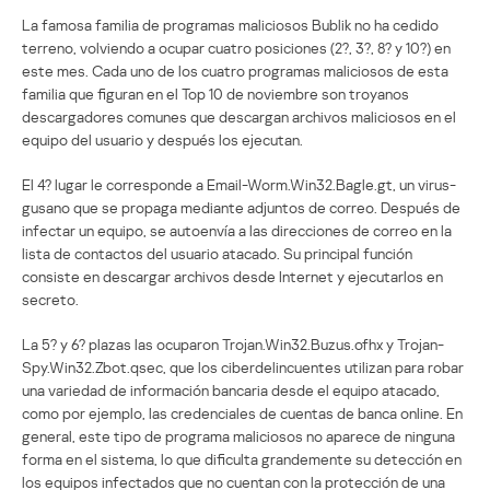
La famosa familia de programas maliciosos Bublik no ha cedido
terreno, volviendo a ocupar cuatro posiciones (2?, 3?, 8? y 10?) en
este mes. Cada uno de los cuatro programas maliciosos de esta
familia que figuran en el Top 10 de noviembre son troyanos
descargadores comunes que descargan archivos maliciosos en el
equipo del usuario y después los ejecutan.
El 4? lugar le corresponde a Email-Worm.Win32.Bagle.gt, un virus-
gusano que se propaga mediante adjuntos de correo. Después de
infectar un equipo, se autoenvía a las direcciones de correo en la
lista de contactos del usuario atacado. Su principal función
consiste en descargar archivos desde Internet y ejecutarlos en
secreto.
La 5? y 6? plazas las ocuparon Trojan.Win32.Buzus.ofhx y Trojan-
Spy.Win32.Zbot.qsec, que los ciberdelincuentes utilizan para robar
una variedad de información bancaria desde el equipo atacado,
como por ejemplo, las credenciales de cuentas de banca online. En
general, este tipo de programa maliciosos no aparece de ninguna
forma en el sistema, lo que dificulta grandemente su detección en
los equipos infectados que no cuentan con la protección de una