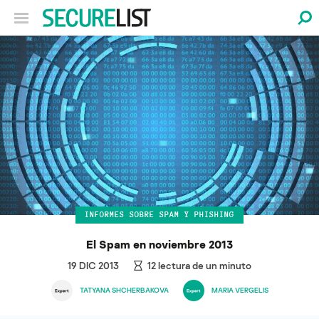
INFORMES SOBRE SPAM Y PHISHING
El Spam en noviembre 2013
19 DIC 2013
12
lectura de un minuto
TATYANA SHCHERBAKOVA
MARIA VERGELIS