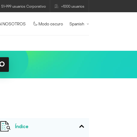
51-999 usuarios Corporativo
+1000 usuarios
N NOSOTROS
Modo oscuro
Spanish
Índice