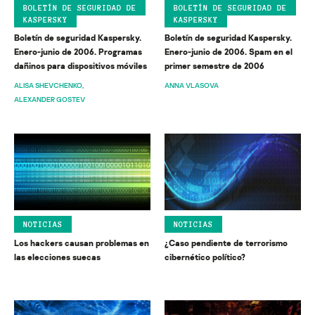
BOLETÍN DE SEGURIDAD DE
BOLETÍN DE SEGURIDAD DE
KASPERSKY
KASPERSKY
Boletín de seguridad Kaspersky.
Boletín de seguridad Kaspersky.
Enero-junio de 2006. Programas
Enero-junio de 2006. Spam en el
dañinos para dispositivos móviles
primer semestre de 2006
ALISA SHEVCHENKO
ANNA VLASOVA
ALEXANDER GOSTEV
NOTICIAS
NOTICIAS
Los hackers causan problemas en
¿Caso pendiente de terrorismo
las elecciones suecas
cibernético político?