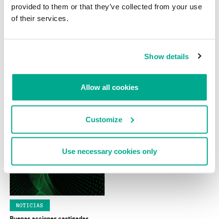
DAVID EMM
provided to them or that they’ve collected from your use
of their services.
Show details
Allow all cookies
SOFTWARE
NOTICIAS
Microsoft publicará nuevos
Los spammer apelan sentencia
parches el siguiente martes
Customize
Use necessary cookies only
NOTICIAS
Buenas acciones castigadas