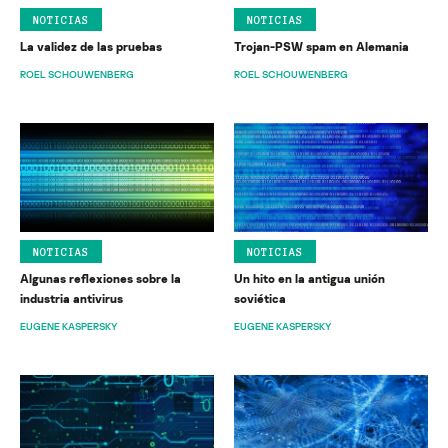
NOTICIAS
NOTICIAS
La validez de las pruebas
Trojan-PSW spam en Alemania
ROEL SCHOUWENBERG
ROEL SCHOUWENBERG
NOTICIAS
NOTICIAS
Algunas reflexiones sobre la
Un hito en la antigua unión
industria antivirus
soviética
EUGENE KASPERSKY
EUGENE KASPERSKY