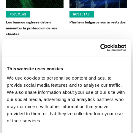
NOTICIAS
NOTICIAS
Los bancos ingleses deben
Phishers búlgaros son arrestados
aumentar la protección de sus
clientes
This website uses cookies
We use cookies to personalise content and ads, to
provide social media features and to analyse our traffic.
NOTICIAS
NOTICIAS
We also share information about your use of our site with
Cisco publica parches de
Estados Unidos y España unen
our social media, advertising and analytics partners who
seguridad
fuerzas contra el crimen
may combine it with other information that you’ve
cibernético
provided to them or that they’ve collected from your use
of their services.