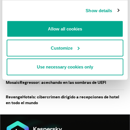
INFORMES
Show details
BlindEagle vuela alto en LATAM
Allow all cookies
Kaspersky proporciona información sobre la actividad y los TTPs
del APT BlindEagle. Grupo que apunta a organizaciones e
individuos en Colombia, Ecuador, Chile, Panamá y otros países de
América Latina.
Customize
Tácticas, técnicas y procedimientos (TTPs) de los grupos de
Use necessary cookies only
APT asiáticos modernos
MosaicRegressor: acechando en las sombras de UEFI
RevengeHotels: cibercrimen dirigido a recepciones de hotel
en todo el mundo