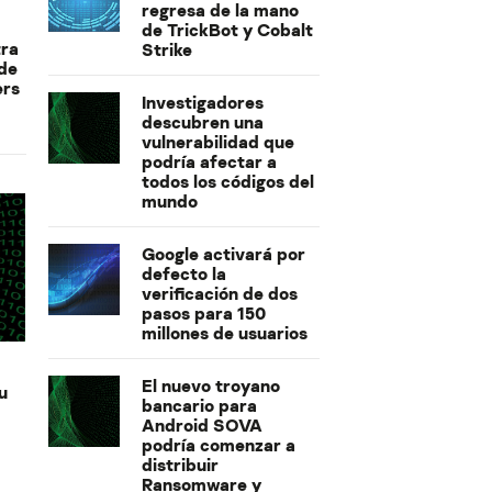
regresa de la mano
de TrickBot y Cobalt
tra
Strike
 de
ers
Investigadores
descubren una
vulnerabilidad que
podría afectar a
todos los códigos del
mundo
Google activará por
defecto la
verificación de dos
pasos para 150
millones de usuarios
El nuevo troyano
u
bancario para
Android SOVA
podría comenzar a
distribuir
Ransomware y