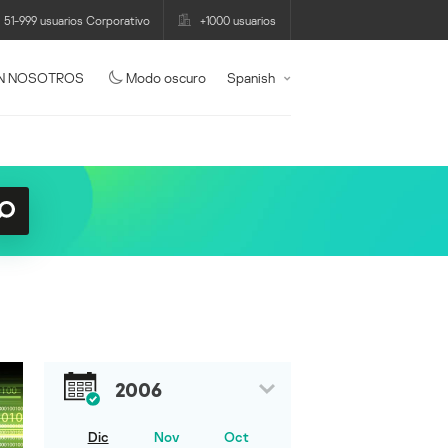
51-999 usuarios Corporativo
+1000 usuarios
N NOSOTROS
Modo oscuro
Spanish
2006
Dic
Nov
Oct