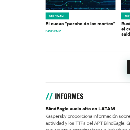
SOFTWARE
NO
El nuevo “parche de los martes”
Rusi
el c
DAVID EMM
sal
INFORMES
BlindEagle vuela alto en LATAM
Kaspersky proporciona información sobre
actividad y los TTPs del APT BlindEagle. 