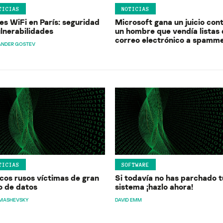
TICIAS
NOTICIAS
es WiFi en París: seguridad
Microsoft gana un juicio con
ulnerabilidades
un hombre que vendía listas
correo electrónico a spamm
ANDER GOSTEV
TICIAS
SOFTWARE
cos rusos víctimas de gran
Si todavía no has parchado t
o de datos
sistema ¡hazlo ahora!
 MASHEVSKY
DAVID EMM