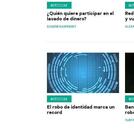
NOTICIAS
NO
¿Quién quiere participar en el
Red
lavado de dinero?
y v
EUGENE KASPERSKY
ALEX
NOTICIAS
NO
El robo de identidad marca un
Ban
record
rob
YURY