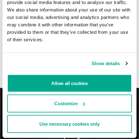
provide social media features and to analyse our traffic.
del APT BlindEagle. Grupo que apunta a organizaciones e
We also share information about your use of our site with
individuos en Colombia, Ecuador, Chile, Panamá y otros países de
América Latina.
our social media, advertising and analytics partners who
may combine it with other information that you’ve
provided to them or that they’ve collected from your use
Tácticas, técnicas y procedimientos (TTPs) de los grupos de
APT asiáticos modernos
of their services.
MosaicRegressor: acechando en las sombras de UEFI
Show details
RevengeHotels: cibercrimen dirigido a recepciones de hotel
en todo el mundo
Allow all cookies
Customize
Use necessary cookies only