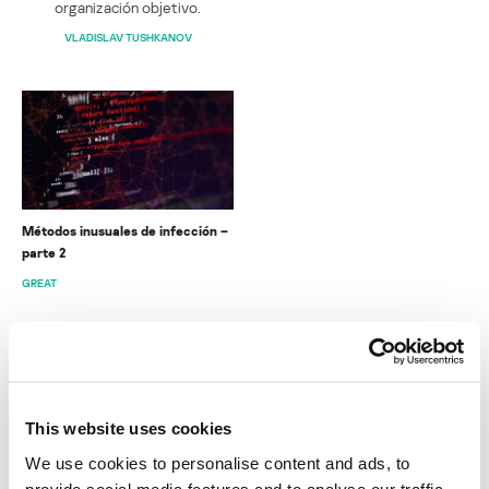
organización objetivo.
VLADISLAV TUSHKANOV
Métodos inusuales de infección –
parte 2
GREAT
INFORMES
This website uses cookies
BlindEagle vuela alto en LATAM
We use cookies to personalise content and ads, to
Kaspersky proporciona información sobre la actividad y los TTPs
del APT BlindEagle. Grupo que apunta a organizaciones e
provide social media features and to analyse our traffic.