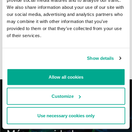
individuos en Colombia, Ecuador, Chile, Panamá y otros países de
We also share information about your use of our site with
América Latina.
our social media, advertising and analytics partners who
may combine it with other information that you’ve
Tácticas, técnicas y procedimientos (TTPs) de los grupos de
provided to them or that they’ve collected from your use
APT asiáticos modernos
of their services.
MosaicRegressor: acechando en las sombras de UEFI
Show details
RevengeHotels: cibercrimen dirigido a recepciones de hotel
en todo el mundo
Allow all cookies
Customize
Use necessary cookies only