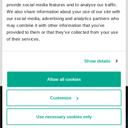
Kaspersky proporciona información sobre la actividad y los TTPs
provide social media features and to analyse our traffic.
del APT BlindEagle. Grupo que apunta a organizaciones e
We also share information about your use of our site with
individuos en Colombia, Ecuador, Chile, Panamá y otros países de
our social media, advertising and analytics partners who
América Latina.
may combine it with other information that you’ve
provided to them or that they’ve collected from your use
Tácticas, técnicas y procedimientos (TTPs) de los grupos de
of their services.
APT asiáticos modernos
MosaicRegressor: acechando en las sombras de UEFI
Show details
RevengeHotels: cibercrimen dirigido a recepciones de hotel
en todo el mundo
Allow all cookies
Customize
Use necessary cookies only