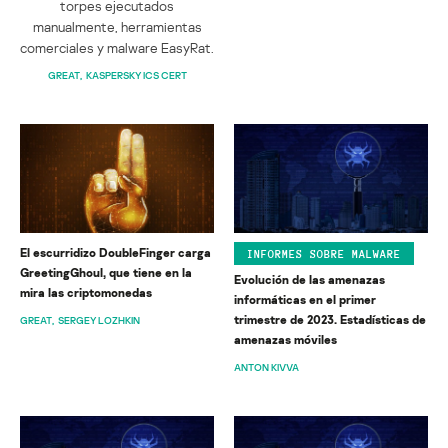
torpes ejecutados
manualmente, herramientas
comerciales y malware EasyRat.
GREAT
KASPERSKY ICS CERT
El escurridizo DoubleFinger carga
INFORMES SOBRE MALWARE
GreetingGhoul, que tiene en la
Evolución de las amenazas
mira las criptomonedas
informáticas en el primer
trimestre de 2023. Estadísticas de
GREAT
SERGEY LOZHKIN
amenazas móviles
ANTON KIVVA