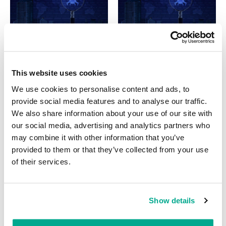
INFORMES SOBRE MALWARE
INFORMES SOBRE MALWARE
Evolución de las amenazas
Evolución de las amenazas
This website uses cookies
informáticas en el primer
informáticas en el primer
trimestre de 2023
trimestre de 2023. Estadísticas de
We use cookies to personalise content and ads, to
computadoras personales
DAVID EMM
provide social media features and to analyse our traffic.
AMR
We also share information about your use of our site with
our social media, advertising and analytics partners who
may combine it with other information that you’ve
provided to them or that they’ve collected from your use
INFORMES
of their services.
BlindEagle vuela alto en LATAM
Kaspersky proporciona información sobre la actividad y los TTPs
del APT BlindEagle. Grupo que apunta a organizaciones e
Show details
individuos en Colombia, Ecuador, Chile, Panamá y otros países de
América Latina.