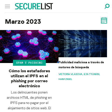
Marzo 2023
Publicidad maliciosa a través de
SPAM Y PHISHING
motores de búsqueda
Cómo los estafadores
VICTORIA VLASOVA
ILYA TYUNKIN
utilizan el IPFS en el
HAIM ZIGEL
phishing por correo
electrónico
Los delincuentes ponen
archivos HTML de phishing en
IPFS para no pagar por el
alojamiento de sitios web. El