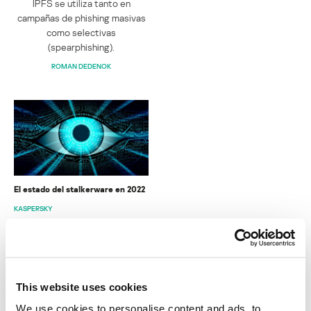
IPFS se utiliza tanto en
campañas de phishing masivas
como selectivas
(spearphishing).
ROMAN DEDENOK
El estado del stalkerware en 2022
KASPERSKY
INFORMES
This website uses cookies
BlindEagle vuela alto en LATAM
We use cookies to personalise content and ads, to