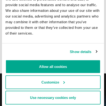
Kaspersky proporciona información sobre la actividad y los TTPs
provide social media features and to analyse our traffic.
del APT BlindEagle. Grupo que apunta a organizaciones e
We also share information about your use of our site with
individuos en Colombia, Ecuador, Chile, Panamá y otros países de
our social media, advertising and analytics partners who
América Latina.
may combine it with other information that you’ve
provided to them or that they’ve collected from your use
Tácticas, técnicas y procedimientos (TTPs) de los grupos de
of their services.
APT asiáticos modernos
MosaicRegressor: acechando en las sombras de UEFI
Show details
RevengeHotels: cibercrimen dirigido a recepciones de hotel
en todo el mundo
Allow all cookies
Customize
Use necessary cookies only