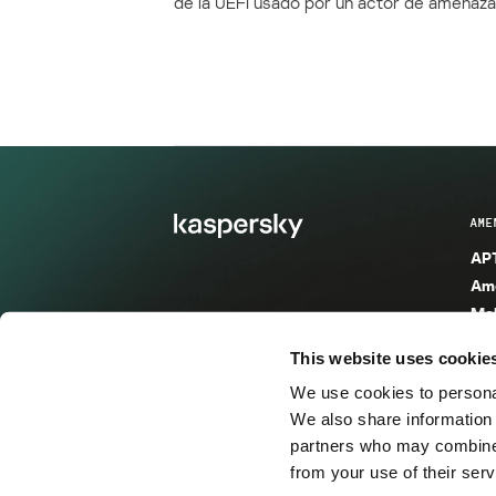
de la UEFI usado por un actor de amenaza
AME
APT
Ame
Mal
Mal
This website uses cookie
Ent
We use cookies to personal
Ame
We also share information 
Ame
partners who may combine i
Spa
from your use of their serv