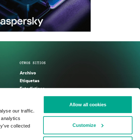
OTROS SITIOS
Archivo
Etiquetas
Estadísticas
Enciclopedia
Descripciones
Allow all cookies
yse our traffic.
g
KSB 2025
 analytics
Customize
y’ve collected