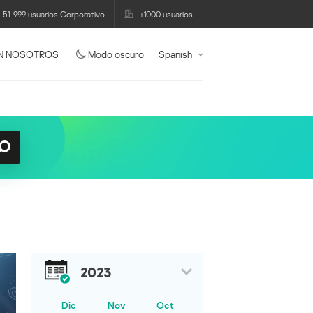
51-999 usuarios Corporativo
+1000 usuarios
N NOSOTROS
Modo oscuro
Spanish
2023
Dic
Nov
Oct