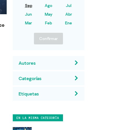
Sep
Ago
Jul
Jun
May
Abr
Mar
Feb
Ene
co
Confirmar
Autores
Categorías
Etiquetas
EN LA MISMA CATEGORÍA