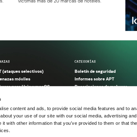
s.
víctimas más de 20 marcas de hoteles.
NAZAS
CATEGORÍAS
 (ataques selectivos)
Boletín de seguridad
nazas móviles
Informes sobre APT
ware para Unix y macOS
Descripciones de malware
ware para Windows
Investigación
s
orno seguro (IoT)
Informes sobre malware
ise content and ads, to provide social media features and to anal
nazas financieras
Informes sobre spam y phishin
about your use of our site with our social media, advertising and
nazas industriales
Publicaciones
t with other information that you’ve provided to them or that the
m y phishing
Incidentes
ices.