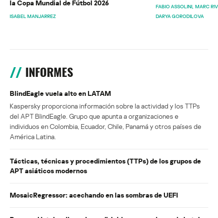
la Copa Mundial de Fútbol 2026
FABIO ASSOLINI
MARC RI
ISABEL MANJARREZ
DARYA GORODILOVA
INFORMES
BlindEagle vuela alto en LATAM
Kaspersky proporciona información sobre la actividad y los TTPs
del APT BlindEagle. Grupo que apunta a organizaciones e
individuos en Colombia, Ecuador, Chile, Panamá y otros países de
América Latina.
Tácticas, técnicas y procedimientos (TTPs) de los grupos de
APT asiáticos modernos
MosaicRegressor: acechando en las sombras de UEFI