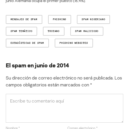
junio Alemania ocupa el primer puesto (16,4%).
MENSAJES DE SPAM
PHISHING
SPAM NIGERIANO
SPAM TEMÁTICO
TROYANO
SPAM MALICIOSO
ESTADÍSTICAS DE SPAM
PHISHING WEBSITES
El spam en junio de 2014
Su dirección de correo electrónico no será publicada.
Los
campos obligatorios están marcados con
*
Nombre
*
Correo electrónico
*