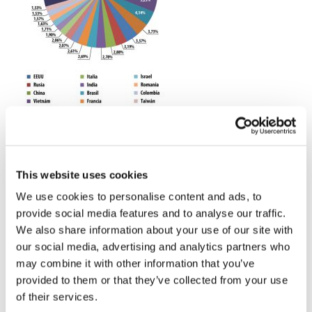
Distribución de las fuentes de spam por país
This website uses cookies
Según los resultados de junio de 2014 los tres países desde donde
We use cookies to personalise content and ads, to
se envió más spam a todo el mundo fueron EE.UU. (13,2%), Rusia
provide social media features and to analyse our traffic.
(7%) y China (5,6%).
We also share information about your use of our site with
our social media, advertising and analytics partners who
En el cuarto puesto se encuentra Vietnam (5,3%). En el quinto está
Argentina (4,1%). Le siguen Alemania (3,7%), España (3,6%), Ucrania
may combine it with other information that you’ve
(3,2%) e Italia (2,9%).
provided to them or that they’ve collected from your use
of their services.
El décimo lugar lo ocupa India, desde donde en junio se envió el