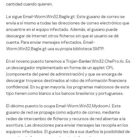
cantidad cuando quieren.
Le sigue Email-Worm.Win32.Bagle.gt. Este gusano de correo se
envía a sí mismo a todas las direcciones de correo electrónico que
encuentre en el equipo infectado. Además, el gusano puede
descargar de Internet otros ficheros sin que el usuario se dé
cuenta. Para enviar mensajes infectados, Email-
Worm.Win32.Bagle.gt usa su propia biblioteca SMTP.
En el noveno puesto tenemos a Trojan-Banker.Win32.ChePro.ilc. Es
un descargador implementado en forma de un applet CPL
(componente del panel de administración) y que se encarga de
descargar troyanos destinados al robo de información financiera
confidencial. En su gran mayoría, los programas maliciosos de este
tipo tienen como blanco a los bancos brasileros y portugueses.
El décimo puesto lo ocupa Email-Worm.Win32.Mydoom.l. Este
gusano de red se propaga como adjunto de correo, mediante
redes de intercambio de ficheros y recursos de red abiertas a la
escritura. Las direcciones para enviar mensajes las recopila en los
equipos infectados. El gusano les da a sus dueños la posibilidad de