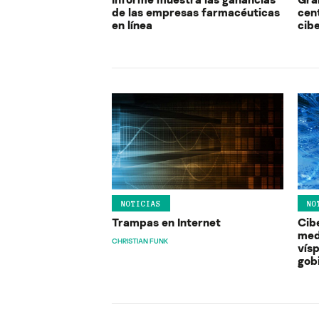
de las empresas farmacéuticas
cent
en línea
cib
NOTICIAS
NO
Trampas en Internet
Cib
med
CHRISTIAN FUNK
vísp
gob