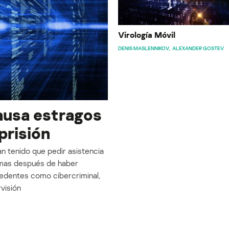
Virología Móvil
DENIS MASLENNIKOV
ALEXANDER GOSTEV
ausa estragos
prisión
an tenido que pedir asistencia
temas después de haber
cedentes como cibercriminal,
rvisión