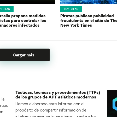
TICIAS
NOTICIAS
tralia propone medidas
Piratas publican publicidad
ictas para controlar los
fraudulenta en el sitio de Th
enadores infectados
New York Times
Cargar más
Tácticas, técnicas y procedimientos (TTPs)
de los grupos de APT asiáticos modernos
 la
Hemos elaborado este informe con el
Grupo
propósito de compartir información de
en
inteligencia avanzada para hacer frente a los