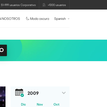
51-999 usuarios Corporativo
+1000 usuarios
N NOSOTROS
Modo oscuro
Spanish
2009
Dic
Nov
Oct