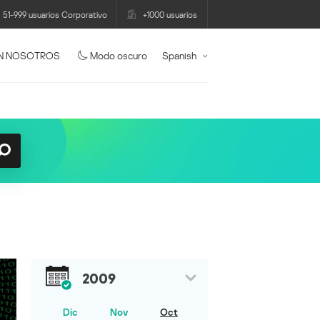
51-999 usuarios Corporativo
+1000 usuarios
N NOSOTROS
Modo oscuro
Spanish
2009
Dic
Nov
Oct