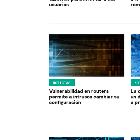
usuarios
rom
NOTICIAS
NO
Vulnerabilidad en routers
La c
permite a intrusos cambiar su
un d
configuración
a pr