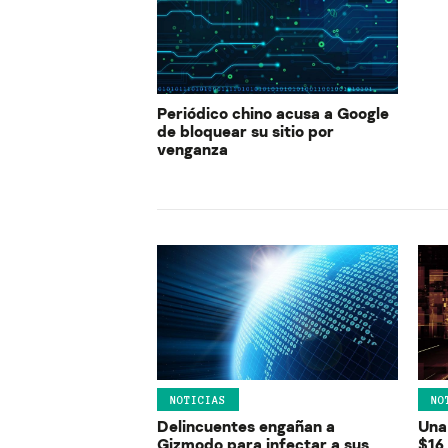
Periódico chino acusa a Google
de bloquear su sitio por
venganza
NOTICIAS
NO
Delincuentes engañan a
Una
Gizmodo para infectar a sus
$16