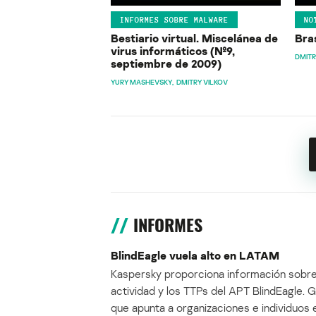
INFORMES SOBRE MALWARE
NO
Bestiario virtual. Miscelánea de
Bras
virus informáticos (№9,
DMITR
septiembre de 2009)
YURY MASHEVSKY
DMITRY VILKOV
INFORMES
BlindEagle vuela alto en LATAM
Kaspersky proporciona información sobre
actividad y los TTPs del APT BlindEagle. 
que apunta a organizaciones e individuos 