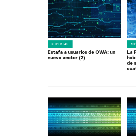
NOTICIAS
NO
Estafa a usuarios de OWA: un
La 
nuevo vector (2)
hab
de 
cua