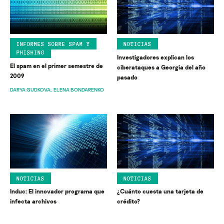
INFORMES SOBRE SPAM Y
NOTICIAS
PHISHING
Investigadores explican los
El spam en el primer semestre de
ciberataques a Georgia del año
2009
pasado
DARYA GUDKOVA
ELENA BONDARENKO
NOTICIAS
NOTICIAS
Induc: El innovador programa que
¿Cuánto cuesta una tarjeta de
infecta archivos
crédito?