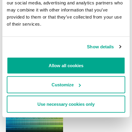
diferencia?
por segunda vez
our social media, advertising and analytics partners who
ROEL SCHOUWENBERG
may combine it with other information that you’ve
provided to them or that they’ve collected from your use
of their services.
Show details
NOTICIAS
NOTICIAS
Allow all cookies
El gobierno estadounidense
Cibercriminales lanzan ataques
pierde otra líder de
DDoS a Facebook y Twitter
ciberseguridad nacional: la
Customize
directora del US-CERT
Use necessary cookies only