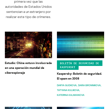
primera vez que las
autoridades de Estados Unidos
sentencian a un extranjero por
realizar este tipo de crímenes.
Estudio: China estuvo involucrada
BOLETÍN DE SEGURIDAD DE
KASPERSKY
en una operación mundial de
ciberespionaje
Kaspersky: Boletín de seguridad.
El spam en 2008
DARYA GUDKOVA
DARIA BRONNIKOVA
TATYANA KULIKOVA
KATERINA KALIMANOVA