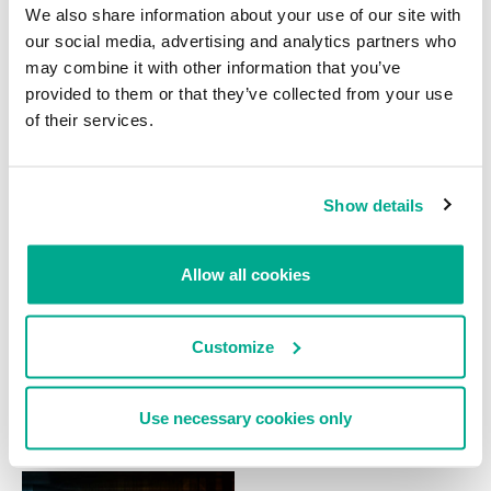
We also share information about your use of our site with
our social media, advertising and analytics partners who
NOTICIAS
NOTICIAS
may combine it with other information that you’ve
Ataque “scareware” asusta a los
Arrestan en Rumania a un
provided to them or that they’ve collected from your use
usuarios de buscadores
sospechoso de haber espiado en
of their services.
las redes del Pentágono
Show details
Allow all cookies
NOTICIAS
INCIDENTES
Customize
Criminales infectan cajeros
BBC se vuelve a pasar de la raya
automáticos con programas para
DAVID EMM
robar datos financieros
Use necessary cookies only