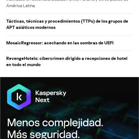
América Latina.
Tácticas, técnicas y procedimientos (TTPs) de los grupos de
APT asiáticos modernos
MosaicRegressor: acechando en las sombras de UEFI
RevengeHotels: cibercrimen dirigido a recepciones de hotel
en todo el mundo