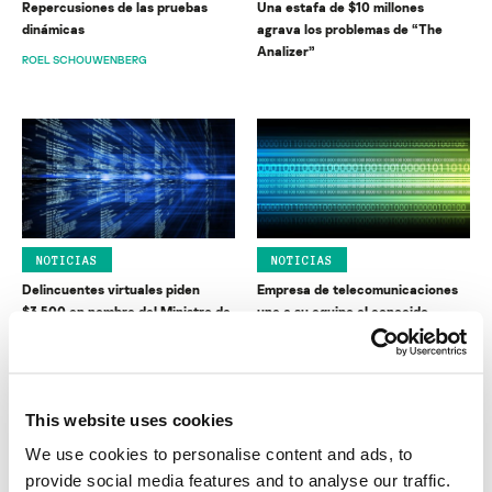
Repercusiones de las pruebas
Una estafa de $10 millones
dinámicas
agrava los problemas de “The
Analizer”
ROEL SCHOUWENBERG
NOTICIAS
NOTICIAS
Delincuentes virtuales piden
Empresa de telecomunicaciones
$3.500 en nombre del Ministro de
une a su equipo al conocido
Justicia británico
hacker “Akill”
This website uses cookies
We use cookies to personalise content and ads, to
provide social media features and to analyse our traffic.