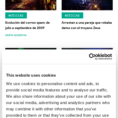
NOTICIAS
NOTICIAS
Evolución del correo spam: de
Arrestan a una pareja que robaba
julio a septiembre de 2009
datos con el troyano Zeus
DARYA GUDKOVA
This website uses cookies
NOTICIAS
NOTICIAS
We use cookies to personalise content and ads, to
El spam de mañana, hoy
La relación entre la banda ancha
provide social media features and to analyse our traffic.
y el cibercrimen
We also share information about your use of our site with
COSTIN RAIU
our social media, advertising and analytics partners who
may combine it with other information that you’ve
provided to them or that they’ve collected from your use