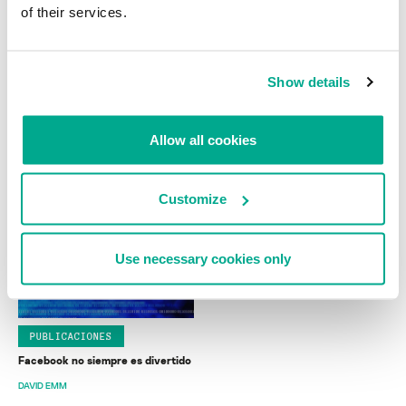
of their services.
Show details
NOTICIAS
NOTICIAS
Gran Bretaña envía a prisión a
Alertan sobre cibercriminales que
Allow all cookies
cuatro estafadores virtuales
se llenan los bolsillos vendiendo
Tamiflú falso
Customize
Use necessary cookies only
PUBLICACIONES
Facebook no siempre es divertido
DAVID EMM