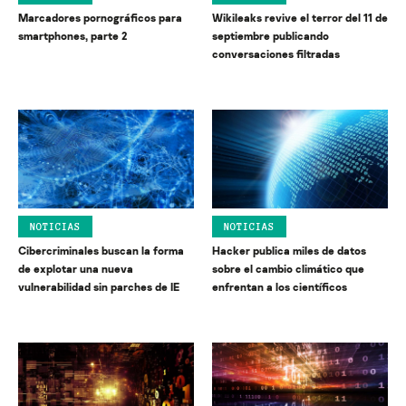
Marcadores pornográficos para
Wikileaks revive el terror del 11 de
smartphones, parte 2
septiembre publicando
conversaciones filtradas
NOTICIAS
NOTICIAS
Cibercriminales buscan la forma
Hacker publica miles de datos
de explotar una nueva
sobre el cambio climático que
vulnerabilidad sin parches de IE
enfrentan a los científicos