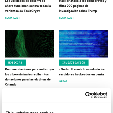
Las utilidades de descifrado
Hacker ataca a los demócratas y
ahora funcionan contra todas la
filtra 200 páginas de
variantes de TeslaCrypt
investigación sobre Trump
SECURELIST
SECURELIST
NOTICIAS
INVESTIGACIÓN
Recomendaciones para evitar que
xDedic: El sombrío mundo de los
los cibercriminales reciban tus
servidores hackeados en venta
donaciones para las víctimas de
GREAT
Orlando
SECURELIST
This website uses cookies