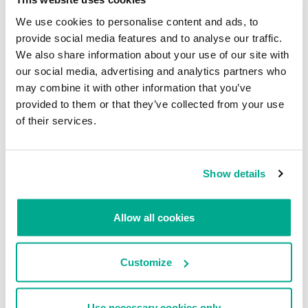
We use cookies to personalise content and ads, to
provide social media features and to analyse our traffic.
We also share information about your use of our site with
PUBLICACIONES
INVESTIGACIÓN
our social media, advertising and analytics partners who
Amenazas informáticas durante
El troyano bancario Lurk:
may combine it with other information that you’ve
los Juegos Olímpicos en Brasil –
diseñado especialmente para
provided to them or that they’ve collected from your use
2016
Rusia
of their services.
DMITRY BESTUZHEV
FABIO ASSOLINI
ALEXEY SHULMIN
THIAGO MARQUES
MIKHAIL PROKHORENKO
Show details
Allow all cookies
Customize
NOTICIAS
PORTUGUÉS
Una vulnerabilidad en Messenger
Ameaças Cibernéticas aos Jogos
de Facebook permite a los
Olimpicos no Rio de Janeiro
Use necessary cookies only