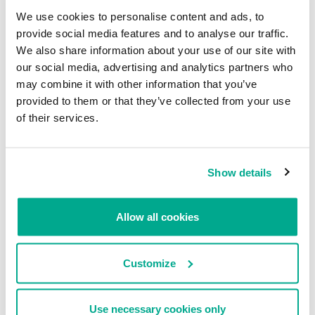
We use cookies to personalise content and ads, to
provide social media features and to analyse our traffic.
NOTICIAS
NOTICIAS
We also share information about your use of our site with
Investigadores descubren cómo
Hackers convierten perfiles
our social media, advertising and analytics partners who
robar datos usando el sonido de
legítimos de Instagram en cuentas
may combine it with other information that you’ve
los discos duros
de spam pornográfico
provided to them or that they’ve collected from your use
SECURELIST
SECURELIST
of their services.
Show details
Allow all cookies
NOTICIAS
INFORMES SOBRE MALWARE
Apple presenta su nuevo
Desarrollo de las amenazas
Customize
programa de recompensas de
informáticas en el segundo
hasta 200.000 US$
trimestre de 2016. Generalidades
SECURELIST
DAVID EMM
ROMAN UNUCHEK
Use necessary cookies only