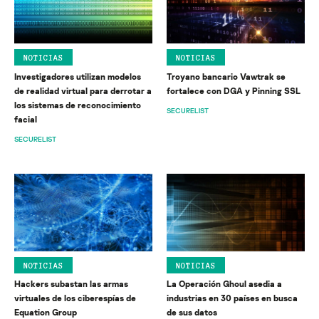
NOTICIAS
NOTICIAS
Investigadores utilizan modelos
Troyano bancario Vawtrak se
de realidad virtual para derrotar a
fortalece con DGA y Pinning SSL
los sistemas de reconocimiento
SECURELIST
facial
SECURELIST
NOTICIAS
NOTICIAS
Hackers subastan las armas
La Operación Ghoul asedia a
virtuales de los ciberespías de
industrias en 30 países en busca
Equation Group
de sus datos