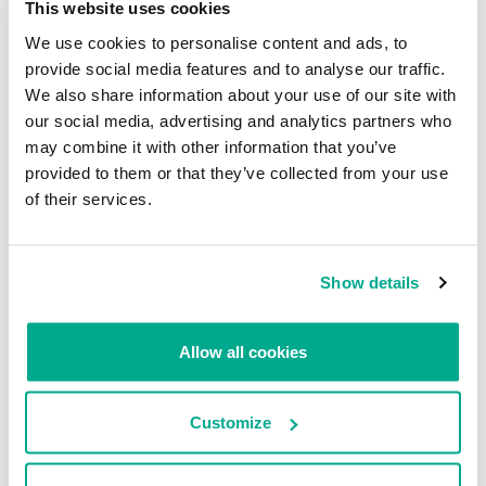
This website uses cookies
Whatsapp introduce un cifrado de
We use cookies to personalise content and ads, to
punta a punta para defender la
INVESTIGACIÓN
privacidad de sus clientes
provide social media features and to analyse our traffic.
Locky, un troyano cifrador de
We also share information about your use of our site with
alcance mundial
SECURELIST
our social media, advertising and analytics partners who
FEDOR SINITSYN
may combine it with other information that you’ve
provided to them or that they’ve collected from your use
of their services.
Show details
NOTICIAS
Estados Unidos convoca a
Allow all cookies
hackers para el primer programa
de recompensas del Pentágono
SECURELIST
Customize