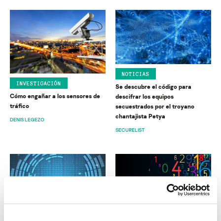
NOTICIAS
INVESTIGACIÓN
Se descubre el código para
Cómo engañar a los sensores de
descifrar los equipos
tráfico
secuestrados por el troyano
chantajista Petya
DENIS LEGEZO
SECURELIST
NOTICIAS