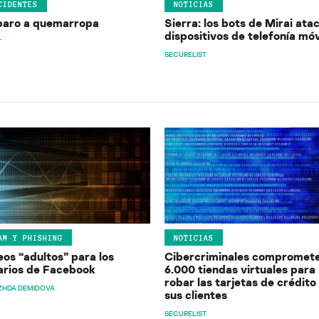
CIDENTES
NOTICIAS
paro a quemarropa
Sierra: los bots de Mirai ata
dispositivos de telefonía móv
T
SECURELIST
AM Y PHISHING
NOTICIAS
eos “adultos” para los
Cibercriminales compromet
arios de Facebook
6.000 tiendas virtuales para
robar las tarjetas de crédito
ZHDA DEMIDOVA
sus clientes
SECURELIST