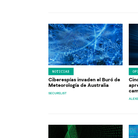
NOTICIAS
OP
Ciberespías invaden el Buró de
Cin
Meteorología de Australia
apr
cam
SECURELIST
ALEX