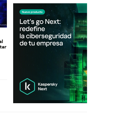
al
tar