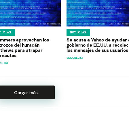
TICIAS
NOTICIAS
mmers aprovechan los
Se acusa a Yahoo de ayudar 
trozos del huracán
gobierno de EE.UU. a recolec
thews para atrapar
los mensajes de sus usuarios
ernautas
SECURELIST
ELIST
Cargar más