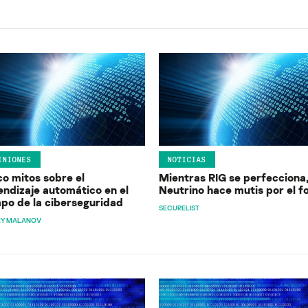
INIONES
NOTICIAS
co mitos sobre el
Mientras RIG se perfecciona
endizaje automático en el
Neutrino hace mutis por el f
po de la ciberseguridad
SECURELIST
EY MALANOV