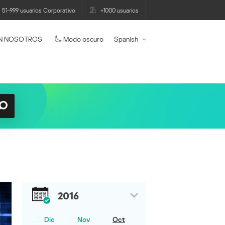
51-999 usuarios Corporativo
+1000 usuarios
N NOSOTROS
Modo oscuro
Spanish
2016
Dic
Nov
Oct