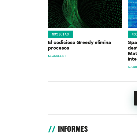
NOTICIAS
NO
El codicioso Greedy elimina
Spa
procesos
des
Mat
SECURELIST
int
SECUR
INFORMES