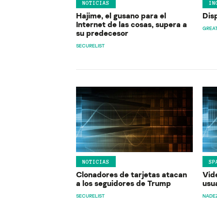
NOTICIAS
IN
Hajime, el gusano para el
Dis
Internet de las cosas, supera a
GREA
su predecesor
SECURELIST
NOTICIAS
SP
Clonadores de tarjetas atacan
Vid
a los seguidores de Trump
usu
SECURELIST
NADE