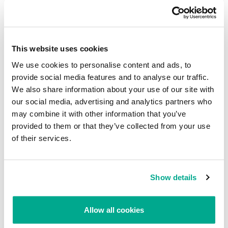
This website uses cookies
NOTICIAS
El nuevo troyano bancario para
We use cookies to personalise content and ads, to
Android SOVA podría comenzar a
provide social media features and to analyse our traffic.
distribuir Ransomware y ataques
We also share information about your use of our site with
DDoS
our social media, advertising and analytics partners who
SECURELIST
may combine it with other information that you’ve
provided to them or that they’ve collected from your use
of their services.
Show details
INVESTIGACIÓN
Allow all cookies
Ciberamenazas relacionadas con
los juegos en 2020-2021