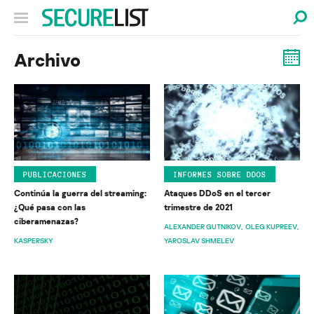
Archivo
PUBLICACIONES
INFORMES SOBRE DDOS
Continúa la guerra del streaming:
Ataques DDoS en el tercer
¿Qué pasa con las
trimestre de 2021
ciberamenazas?
ALEXANDER GUTNIKOV
OLEG KUPREEV
KASPERSKY
YAROSLAV SHMELEV