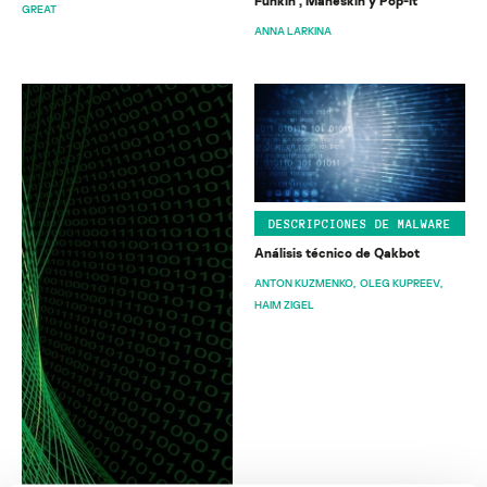
Funkin’, Måneskin y Pop-It
GREAT
ANNA LARKINA
DESCRIPCIONES DE MALWARE
Análisis técnico de Qakbot
ANTON KUZMENKO
OLEG KUPREEV
HAIM ZIGEL